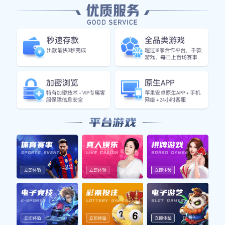
足球转会
夏季转会窗口开启：巨星去向成谜，豪门疯狂引援备战
新赛季
2小时前
阅读量 12,450