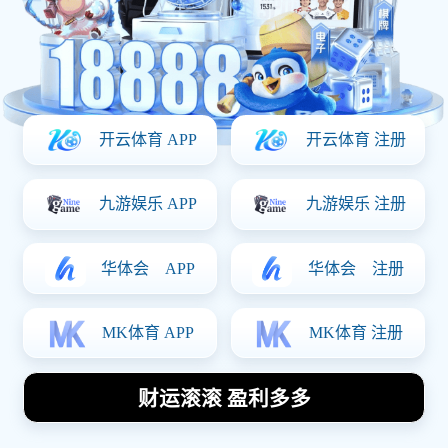
今晚21点，万众瞩目的欧洲冠军联赛决赛即将上演，
两大传统劲旅将争夺至高荣誉。
今日实时比分
查看更多赛程 >
2 : 1
曼城
皇马
直播中 78'
112 :
洛杉矶湖人
波士顿凯尔特人
已结束
105
1 : 1
巴黎圣日耳曼
拜仁慕尼黑
直播中 半场
热门赛事资讯
更多 >